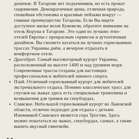
дешевле. В Татарове нет подъемников, но есть прокат
снаряжения. Демократичные цены, отличная природа,
спокойная обстановка и красивые пейзажи вокруг —
главные преимущества Татарова. Если Вы ищете
доступное жилье возле Буковели, обратите внимание на
отель Коруна в Татарове. Это один из лучших этно-
отелей Европы с прекрасным сервисом и аутентичным
дизайном. Вы сможете кататься на лучших горнолыжных
трассах Украины днём, а вечером отдыхать в
комфортном отеле.
Драгобрат. Самый высокогорный курорт Украины,
расположенный на высоте 1400 м над уровнем моря.
Современные трассы созданы для настоящих
профессионалов и любителей зимнего спорта.
Плай. Отличный горнолыжный курорт для любителей
экстремального отдыха. Помимо классических трасс для
спусков на лыжах здесь есть специальные трамплины и
возвышения для трюков на сноубордах.
Славское. Небольшой горнолыжный курорт во Львовской
области, отлично подходит для отдыха с детьми.
Изюминкой Славского является гора Тростян. Здесь
можно покататься на лыжах, сноубордах, санках, а также
выпить вкусный глинтвейн.