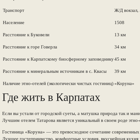
Транспорт
Ж/Д вокзал,
Население
1508
Расстояние к Буковели
13 км
Расстояние к горе Говерла
34 км
Расстояние к Карпатскому биосферному заповеднику
45 км
Расстояние к минеральным источникам в с. Квасы
39 км
Наличие этно-отелей (экологически чистых гостиниц)
«Коруна»
Где жить в Карпатах
Если вы устали от городской суеты, а матушка природа так и ман
Лучшим отелем Татарова является уникальный в своем роде этно-
Гостиница «Коруна» — это превосходное сочетание современных 
Лучшее гостеприимство, комфортные условия, вкуснейшая кухня и