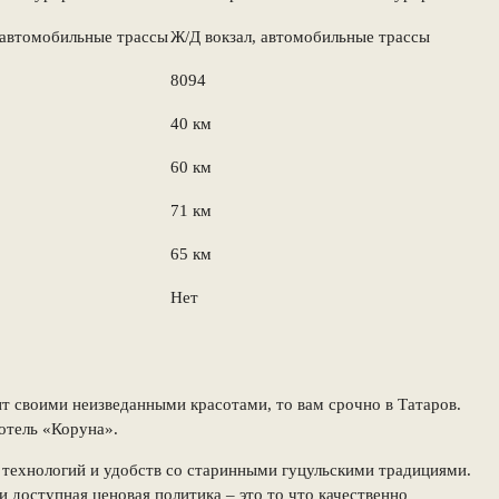
 автомобильные трассы
Ж/Д вокзал, автомобильные трассы
8094
40 км
60 км
71 км
65 км
Нет
ит своими неизведанными красотами, то вам срочно в Татаров.
отель «Коруна».
технологий и удобств со старинными гуцульскими традициями.
 доступная ценовая политика – это то что качественно