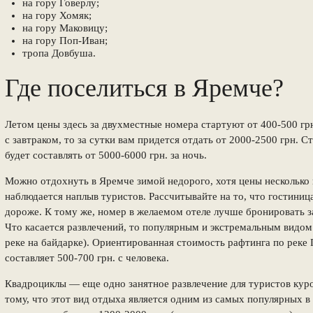
на гору Говерлу;
на гору Хомяк;
на гору Маковицу;
на гору Поп-Иван;
тропа Довбуша.
Где поселиться в Яремче?
Летом цены здесь за двухместные номера стартуют от 400-500 грн
с завтраком, то за сутки вам придется отдать от 2000-2500 грн. 
будет составлять от 5000-6000 грн. за ночь.
Можно
отдохнуть в Яремче зимой недорого
, хотя цены нескольк
наблюдается наплыв туристов. Рассчитывайте на то, что гостиниц
дороже. К тому же, номер в желаемом отеле лучше бронировать з
Что касается развлечений, то популярным и экстремальным видом 
реке на байдарке). Ориентированная стоимость рафтинга по реке 
составляет 500-700 грн. с человека.
Квадроциклы — еще одно занятное развлечение для туристов кур
тому, что этот вид отдыха является одним из самых популярных в