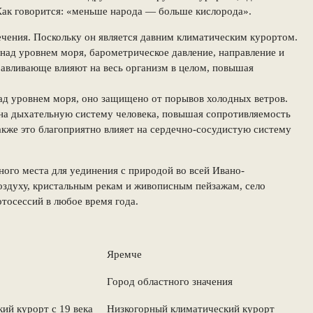
Как говорится: «меньше народа — больше кислорода».
лечения. Поскольку он является давним климатическим курортом.
 над уровнем моря, барометрическое давление, направление и
оравливающе влияют на весь организм в целом, повышая
 над уровнем моря, оно защищено от порывов холодных ветров.
 на дыхательную систему человека, повышая сопротивляемость
кже это благоприятно влияет на сердечно-сосудистую систему
ного места для уединения с природой во всей Ивано-
оздуху, кристальным рекам и живописным пейзажам, село
отосессий в любое время года.
Яремче
Город областного значения
ий курорт с 19 века
Низкогорный климатический курорт