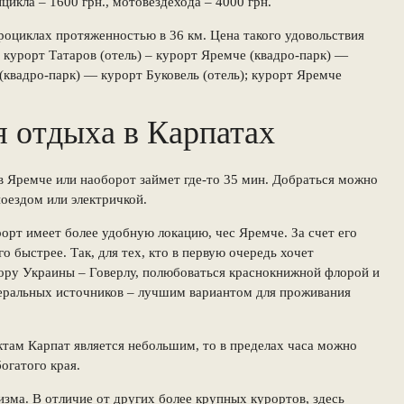
ицикла – 1600 грн., мотовездехода – 4000 грн.
оциклах протяженностью в 36 км. Цена такого удовольствия
 курорт Татаров (отель) – курорт Яремче (квадро-парк) —
 (квадро-парк) — курорт Буковель (отель); курорт Яремче
 отдыха в Карпатах
в Яремче или наоборот займет где-то 35 мин. Добраться можно
оездом или электричкой.
орт имеет более удобную локацию, чес Яремче. За счет его
 быстрее. Так, для тех, кто в первую очередь хочет
гору Украины – Говерлу, полюбоваться краснокнижной флорой и
еральных источников – лучшим вариантом для проживания
там Карпат является небольшим, то в пределах часа можно
огатого края.
изма. В отличие от других более крупных курортов, здесь