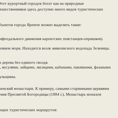
Этот курортный городок богат как на природные
тешественников здесь доступно много видов туристических
бъектов города Яремче можно выделить такие:
тифеодального движения карпатских повстанцев-опришков).
овнем моря. Находится возле живописного водопада Зеленица.
 дерева без единого гвоздя.
, косулями, зайцами, лисицами, кабанами, павлинами, фазанами
цульщины.
 женский монастыри. К примеру, самыми старинными церквями
пения Пресвятой Богородицы (1884 г.), Монастырь монахов
ующих туристических маршрутов: