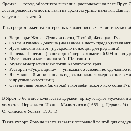
Яремче — город областного значения, расположен на реке Прут. 
достопримечательности, так и на архитектурные памятки. Для пу
услуг и развлечений.
Так, среди множества интересных и живописных туристических о
Водопады: Жонка, Девичьи слезы, Пробой, Женецкий Гук.
Скалы и камень Довбуша (названные в честь предводителя ан
Яремчанский каньон (прекрасно подходит для рафтинга).
Перевал Переслоп (пешеходный перевал высотой 994 м над ур
Музей имени митрополита А. Шептицкого.
Музей этнографии и экологии Карпатского края.
Ресторан «Гуцульщина» — уникальное заведение, сделанное из
Яремчанский мини-зоопарк (здесь вдоволь вольеров с оленями
и другими животными).
Сувенирный рынок (ярмарка) этнографического искусства Гу
В Яремче большое количество церквей, присутствуют мужской и
являются: Церковь св. Иоанна Милостивого (1663 г.), Церковь Ус
Студийского Устава (1991 г.).
Также курорт Яремче часто является отправной точкой для след