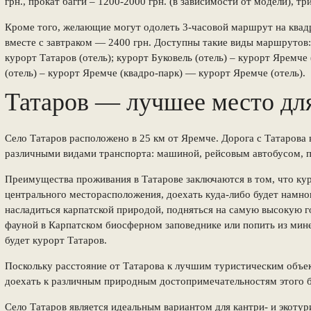
грн., прокат багги – 1200-2000 грн. (в зависимости от модели), тр
Кроме того, желающие могут одолеть 3-часовой маршрут на квадр
вместе с завтраком — 2400 грн. Доступны такие виды маршрутов:
курорт Татаров (отель); курорт Буковель (отель) – курорт Яремче
(отель) – курорт Яремче (квадро-парк) — курорт Яремче (отель).
Татаров — лучшее место для
Село Татаров расположено в 25 км от Яремче. Дорога с Татарова 
различными видами транспорта: машиной, рейсовым автобусом, п
Преимущества проживания в Татарове заключаются в том, что кур
центрального месторасположения, доехать куда-либо будет намного
насладиться карпатской природой, подняться на самую высокую 
фауной в Карпатском биосферном заповеднике или попить из мин
будет курорт Татаров.
Поскольку расстояние от Татарова к лучшим туристическим объек
доехать к различным природным достопримечательностям этого б
Село Татаров является идеальным вариантом для кантри- и экотур