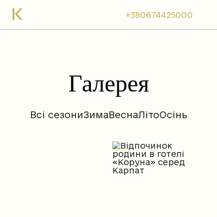
+380674425000
Галерея
Всі сезони
Зима
Весна
Літо
Осінь