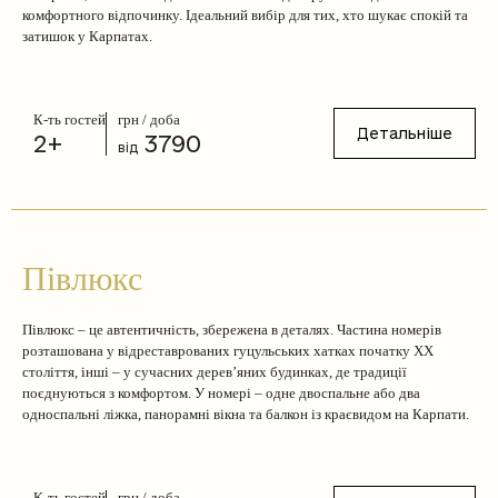
комфортного відпочинку. Ідеальний вибір для тих, хто шукає спокій та
затишок у Карпатах.
К-ть гостей
грн / доба
Детальніше
2+
3790
від
Півлюкс
Півлюкс – це автентичність, збережена в деталях. Частина номерів
розташована у відреставрованих гуцульських хатках початку XX
століття, інші – у сучасних дерев’яних будинках, де традиції
поєднуються з комфортом. У номері – одне двоспальне або два
односпальні ліжка, панорамні вікна та балкон із краєвидом на Карпати.
К-ть гостей
грн / доба