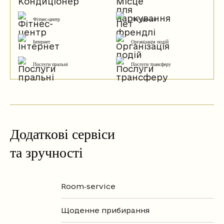
Фітнес-центр
Пет френдлі
Інтернет
Організація подій
Послуги пральні
Послуги трансферу
Додаткові сервіси
та зручності
Room‑service
Щоденне прибирання