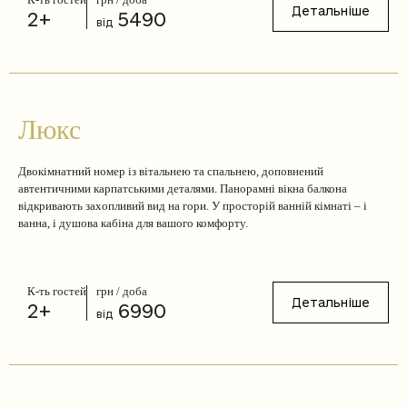
Детальніше
2+
5490
від
Люкс
Двокімнатний номер із вітальнею та спальнею, доповнений
автентичними карпатськими деталями. Панорамні вікна балкона
відкривають захопливий вид на гори. У просторій ванній кімнаті – і
ванна, і душова кабіна для вашого комфорту.
К-ть гостей
грн / доба
Детальніше
2+
6990
від