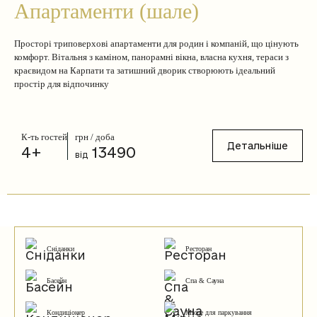
Апартаменти (шале)
Просторі триповерхові апартаменти для родин і компаній, що цінують
комфорт. Вітальня з каміном, панорамні вікна, власна кухня, тераси з
краєвидом на Карпати та затишний дворик створюють ідеальний
простір для відпочинку
К-ть гостей
грн / доба
Детальніше
4+
13490
від
Сніданки
Ресторан
Басейн
Спа & Сауна
Кондиціонер
Місце для паркування