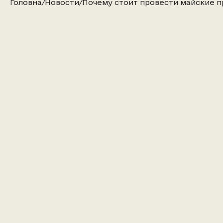
Головна
/
Новости
/
Почему стоит провести майские п