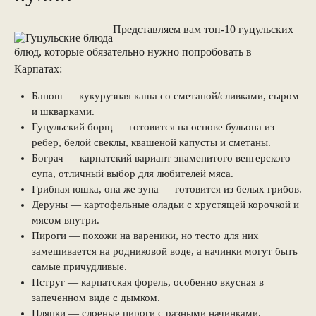
Представляем вам топ-10 гуцульских
блюд, которые обязательно нужно попробовать в
Карпатах:
Банош — кукурузная каша со сметаной/сливками, сыром
и шкварками.
Гуцульский борщ — готовится на основе бульона из
ребер, белой свеклы, квашеной капусты и сметаны.
Бограч — карпатский вариант знаменитого венгерского
супа, отличный выбор для любителей мяса.
Грибная юшка, она же зупа — готовится из белых грибов.
Деруны — картофельные оладьи с хрустящей корочкой и
мясом внутри.
Пироги — похожи на вареники, но тесто для них
замешивается на родниковой воде, а начинки могут быть
самые причудливые.
Пструг — карпатская форель, особенно вкусная в
запеченном виде с дымком.
Пляцки — слоеные пироги с разными начинками.