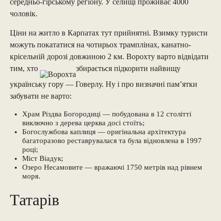
середньо-гірському регіону. У селищі проживає 4000
чоловік.
Ціни на житло в Карпатах тут прийнятні. Взимку туристи
можуть покататися на чотирьох трамплінах, канатно-
крісельній дорозі довжиною 2 км. Ворохту варто відвідати
тим, хто
збирається підкорити найвищу
українську гору — Говерлу. Ну і про визначні пам’ятки
забувати не варто:
Храм Різдва Богородиці — побудована в 12 столітті
виключно з дерева церква досі стоїть;
Богослужбова каплиця — оригінальна архітектура
багаторазово реставрувалася та була відновлена ​​в 1997
році;
Міст Віадук;
Озеро Несамовите — вражаючі 1750 метрів над рівнем
моря.
Татарів