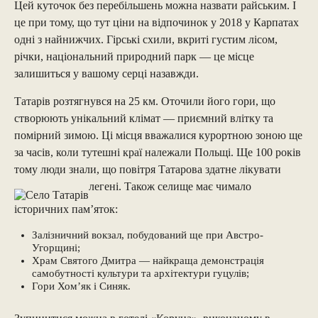
Цей куточок без перебільшень можна назвати райським. І
це при тому, що тут ціни на відпочинок у 2018 у Карпатах
одні з найнижчих. Гірські схили, вкриті густим лісом,
річки, національний природний парк — це місце
залишиться у вашому серці назавжди.
Татарів розтягнувся на 25 км. Оточили його гори, що
створюють унікальний клімат — приємний влітку та
помірний зимою. Ці місця вважалися курортною зоною ще
за часів, коли тутешні краї належали Польщі. Ще 100 років
тому люди знали, що повітря Татарова здатне лікувати
легені. Також селище має чимало
історичних пам’яток:
Залізничний вокзал, побудований ще при Австро-
Угорщині;
Храм Святого Дмитра — найкраща демонстрація
самобутності культури та архітектури гуцулів;
Гори Хом’як і Синяк.