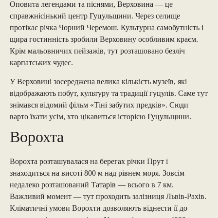
Оповита легендами та піснями, Верховина — це
справжнісінький центр Гуцульщини. Через селище
протікає річка Чорний Черемош. Культурна самобутність і
щира гостинність зробили Верховину особливим краєм.
Крім мальовничих пейзажів, тут розташовано безліч
карпатських чудес.
У Верховині зосереджена велика кількість музеїв, які
відображають побут, культуру та традиції гуцулів. Саме тут
знімався відомий фільм «Тіні забутих предків». Сюди
варто їхати усім, хто цікавиться історією Гуцульщини.
Ворохта
Ворохта розташувалася на берегах річки Прут і
знаходиться на висоті 800 м над рівнем моря. Зовсім
недалеко розташований Татарів — всього в 7 км.
Важливий момент — тут проходить залізниця Львів-Рахів.
Кліматичні умови Ворохти дозволяють віднести її до