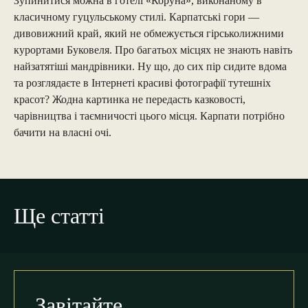
Зупинитися можна в готелі «Коруна», виконаному в
класичному гуцульському стилі. Карпатські гори —
дивовижний край, який не обмежується гірськолижними
курортами Буковеля. Про багатьох місцях не знають навіть
найзатятіші мандрівники. Ну що, до сих пір сидите вдома
та розглядаєте в Інтернеті красиві фотографії тутешніх
красот? Жодна картинка не передасть казковості,
чарівництва і таємничості цього місця. Карпати потрібно
бачити на власні очі.
Ще статті
Завітайте