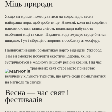
Міць природи
Якщо ви мріяли помилуватися на водоспади, весна —
найкраща пора, щоб зробити це. Навесні, коли всі водойми
наповнюються талим снігом, водоспади набувають
особливої ​​міці та сили. Падаюча вода змушує серце битися
швидше. Гул і вібрація створюють особливу атмосферу.
Найвибагливішим романтикам варто відвідати Ужгород.
Там ви зможете побачити екзотичні дерева, які не
зустрічаються в жодному іншому регіоні країни. Під час
травневих свят старе місто привертає
величезну кількість туристів, що їдуть сюди помилуватися
на магнолії та сакури.
Весна — час свят і
фестивалів