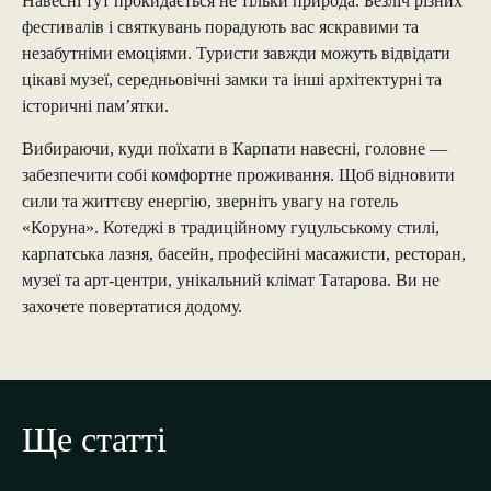
Навесні тут прокидається не тільки природа. Безліч різних
фестивалів і святкувань порадують вас яскравими та
незабутніми емоціями. Туристи завжди можуть відвідати
цікаві музеї, середньовічні замки та інші архітектурні та
історичні пам’ятки.
Вибираючи, куди поїхати в Карпати навесні, головне —
забезпечити собі комфортне проживання. Щоб відновити
сили та життєву енергію, зверніть увагу на готель
«Коруна». Котеджі в традиційному гуцульському стилі,
карпатська лазня, басейн, професійні масажисти, ресторан,
музеї та арт-центри, унікальний клімат Татарова. Ви не
захочете повертатися додому.
Ще статті