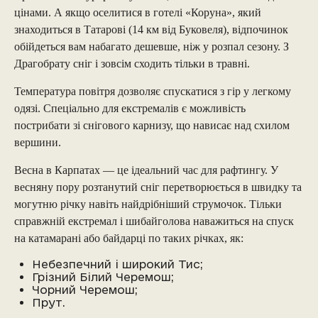
цінами. А якщо оселитися в готелі «Коруна», який
знаходиться в Татарові (14 км від Буковеля), відпочинок
обійдеться вам набагато дешевше, ніж у розпал сезону. З
Драгобрату сніг і зовсім сходить тільки в травні.
Температура повітря дозволяє спускатися з гір у легкому
одязі. Спеціально для екстремалів є можливість
пострибати зі снігового карнизу, що нависає над схилом
вершини.
Весна в Карпатах — це ідеальний час для рафтингу. У
весняну пору розтанутий сніг перетворюється в швидку та
могутню річку навіть найдрібніший струмочок. Тільки
справжній екстремал і шибайголова наважиться на спуск
на катамарані або байдарці по таких річках, як:
Небезпечний і широкий Тис;
Грізний Білий Черемош;
Чорний Черемош;
Прут.