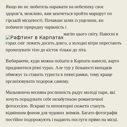
Якщо ви не любитель наражати на небезпеку своє
здоров’я, можливо, вам захочеться пройти маршрут по
гірській місцевості. Почавши шлях із ущелини, ви
побачите природну чарівність і
магію цього світу. Навесні в
горах сніг лежить досить довго, а холодні вітри перестають
пронизувати тіло до кісток тільки до літа.
Вибираючи, куди можна поїхати в Карпати навесні, варто
придивитися різні турах. Але тур у більшості випадків
обмежує та ставить туриста в певні рамки, тому краще
організовувати подорож самому.
Мальовнича весняна рослинність радує молоді пари, які
хочуть порадувати себе незабутньою романтичної
фотосесією. Яскраві та неповторні сюжети стануть
відмінним фоном для чудових знімків. Багато фотографів
постійно подорожують і надають послуги прямо на місці.