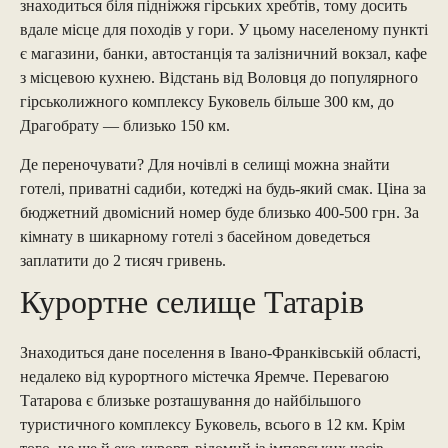
знаходиться біля підніжжя гірських хребтів, тому досить
вдале місце для походів у гори. У цьому населеному пункті
є магазини, банки, автостанція та залізничний вокзал, кафе
з місцевою кухнею. Відстань від Воловця до популярного
гірськолижного комплексу Буковель більше 300 км, до
Драгобрату — близько 150 км.
Де переночувати? Для ночівлі в селищі можна знайти
готелі, приватні садиби, котеджі на будь-який смак. Ціна за
бюджетний двомісний номер буде близько 400-500 грн. За
кімнату в шикарному готелі з басейном доведеться
заплатити до 2 тисяч гривень.
Курортне селище Татарів
Знаходиться дане поселення в Івано-Франківській області,
недалеко від курортного містечка Яремче. Перевагою
Татарова є близьке розташування до найбільшого
туристичного комплексу Буковель, всього в 12 км. Крім