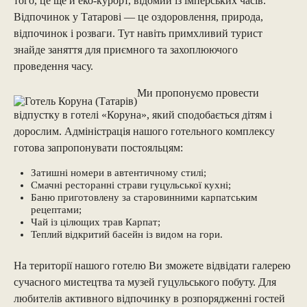
того, це ще й еко-курорт, відомий із імперських часів.
Відпочинок у Татарові — це оздоровлення, природа,
відпочинок і розваги. Тут навіть примхливий турист
знайде заняття для приємного та захоплюючого
проведення часу.
Ми пропонуємо провести
відпустку в готелі «Коруна», який сподобається дітям і
дорослим. Адміністрація нашого готельного комплексу
готова запропонувати постояльцям:
Затишні номери в автентичному стилі;
Смачні ресторанні страви гуцульської кухні;
Баню приготовлену за старовинними карпатським
рецептами;
Чай із цілющих трав Карпат;
Теплий відкритий басейн із видом на гори.
На території нашого готелю Ви зможете відвідати галерею
сучасного мистецтва та музей гуцульського побуту. Для
любителів активного відпочинку в розпорядженні гостей