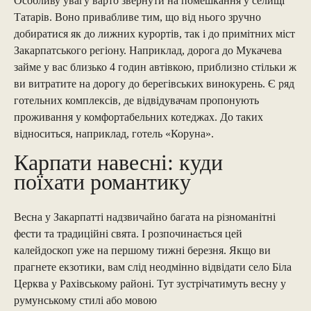
Особливу увагу варто звернути на помешкання у селищі
Татарів. Воно привабливе тим, що від нього зручно
добиратися як до лижних курортів, так і до примітних міст
Закарпатського регіону. Наприклад, дорога до Мукачева
займе у вас близько 4 годин автівкою, приблизно стільки ж
ви витратите на дорогу до берегівських винокурень. Є ряд
готельних комплексів, де відвідувачам пропонують
проживання у комфортабельних котеджах. До таких
відноситься, наприклад, готель «Коруна».
Карпати навесні: куди
поїхати романтику
Весна у Закарпатті надзвичайно багата на різноманітні
фести та традиційні свята. І розпочинається цей
калейдоскоп уже на першому тижні березня. Якщо ви
прагнете екзотики, вам слід неодмінно відвідати село Біла
Церква у Рахівському районі. Тут зустрічатимуть весну у
румунському стилі або мовою