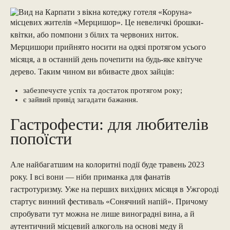
місцевих жителів «Мерцишор». Це невеличкі брошки-
квітки, або помпони з білих та червоних ниток.
Мерцишори прийнято носити на одязі протягом усього
місяця, а в останній день почепити на будь-яке квітуче
дерево. Таким чином ви вбиваєте двох зайців:
забезпечуєте успіх та достаток протягом року;
є зайвий привід загадати бажання.
Гастрофести: для любителів
попоїсти
Але найбагатшим на колоритні події буде травень 2023
року. І всі вони — ніби приманка для фанатів
гастротуризму. Уже на перших вихідних місяця в Ужгороді
стартує винний фестиваль «Сонячний напій». Причому
спробувати тут можна не лише виноградні вина, а й
аутентичний місцевий алкоголь на основі меду й