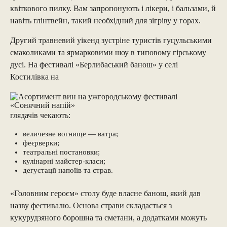
квіткового пилку. Вам запропонують і лікери, і бальзами, й
навіть глінтвейн, такий необхідний для зігріву у горах.
Другий травневий уікенд зустріне туристів гуцульськими
смаколиками та ярмарковими шоу в типовому гірському
дусі. На фестивалі «Берлибаський банош» у селі
Костилівка на
глядачів чекають:
величезне вогнище — ватра;
феєрверки;
театральні постановки;
кулінарні майстер-класи;
дегустації напоїів та страв.
«Головним героєм» столу буде власне банош, який дав
назву фестивалю. Основа страви складається з
кукурудзяного борошна та сметани, а додатками можуть