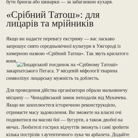
бути бринза або шкварки — за забаганкою кухаря.
«Срібний Татош»: для
лицарів та мрійників
Якщо ви надаєте перевагу екстриму — вас ласкаво
запрошує свято середньовічної культури в Ужгороді із
химерною назвою «Срібний Татош». Так звуть крилатого
коня,
закарпатського Пегаса. У місцевій міфології тварина
символізує лицарську мужність та доблесть.
Для проведення дійства організатори обрали мальовничу
місцину — Чинадіївський замок неподалік від Мукачева.
Якщо ви захоплюєтеся історичною реконструкцією,
отримаєте масу задоволення. Ви зможете на власні очі
подивитися на масові бої — бугурти, а також двобої на
мечах. Любителі гострих відчуттів зможуть і самі зробити
кілька пострілів з аутентичного лука чи арбалета. Додайте