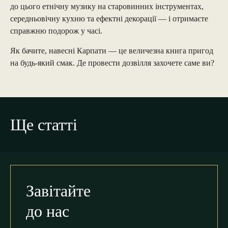
до цього етнічну музику на старовинних інструментах,
середньовічну кухню та ефектні декорації — і отримаєте
справжню подорож у часі.
Як бачите, навесні Карпати — це величезна книга пригод
на будь-який смак. Де провести дозвілля захочете саме ви?
Ще статті
Завітайте
до нас