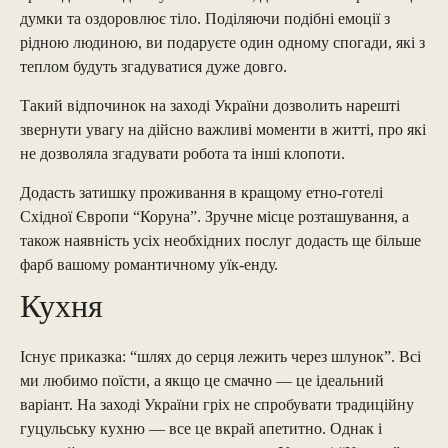
думки та оздоровлює тіло. Поділяючи подібні емоції з
рідною людиною, ви подаруєте один одному спогади, які з
теплом будуть згадуватися дуже довго.
Такий відпочинок на заході України дозволить нарешті
звернути увагу на дійсно важливі моменти в житті, про які
не дозволяла згадувати робота та інші клопоти.
Додасть затишку проживання в кращому етно-готелі
Східної Європи “Коруна”. Зручне місце розташування, а
також наявність усіх необхідних послуг додасть ще більше
фарб вашому романтичному уїк-енду.
Кухня
Існує приказка: “шлях до серця лежить через шлунок”. Всі
ми любимо поїсти, а якщо це смачно — це ідеальний
варіант. На заході України гріх не спробувати традиційну
гуцульську кухню — все це вкрай апетитно. Однак і