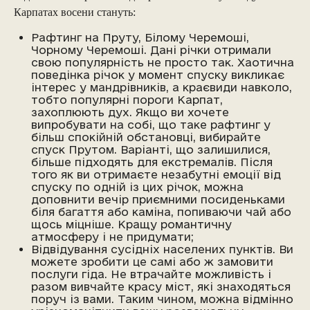
Карпатах восени стануть:
Рафтинг на Пруту, Білому Черемоші,
Чорному Черемоші. Дані річки отримали
свою популярність не просто так. Хаотична
поведінка річок у момент спуску викликає
інтерес у мандрівників, а краєвиди навколо,
тобто популярні пороги Карпат,
захоплюють дух. Якщо ви хочете
випробувати на собі, що таке рафтинг у
більш спокійній обстановці, вибирайте
спуск Прутом. Варіанті, що залишилися,
більше підходять для екстремалів. Після
того як ви отримаєте незабутні емоції від
спуску по одній із цих річок, можна
доповнити вечір приємними посиденьками
біля багаття або каміна, попиваючи чай або
щось міцніше. Кращу романтичну
атмосферу і не придумати;
Відвідування сусідніх населених пунктів. Ви
можете зробити це самі або ж замовити
послуги гіда. Не втрачайте можливість і
разом вивчайте красу міст, які знаходяться
поруч із вами. Таким чином, можна відмінно