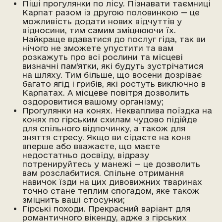
Піші прогулянки по лісу. Пізнавати таємниці
Карпат разом із другою половинкою — це
можливість додати нових відчуттів у
відносини, тим самим зміцнюючи їх.
Найкраще вдаватися до послуг гіда, так ви
нічого не зможете упустити та вам
розкажуть про всі рослини та місцеві
визначні пам’ятки, які будуть зустрічатися
на шляху. Тим більше, що восени дозріває
багато ягід і грибів, які ростуть виключно в
Карпатах. А місцеве повітря дозволить
оздоровитися вашому організму;
Прогулянки на конях. Некваплива поїздка на
конях по гірським схилам чудово підійде
для спільного відпочинку, а також для
зняття стресу. Якщо ви сідаєте на коня
вперше або вважаєте, що маєте
недостатньо досвіду, відразу
потренируйтесь у манежі — це дозволить
вам розслабитися. Спільне отримання
навичок їзди на цих дивовижних тваринах
точно стане теплим спогадом, яке також
зміцнить ваші стосунки;
Гірські походи. Прекрасний варіант для
романтичного вікенду, адже з гірських