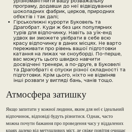
урізноманітнити вашу розважальну
програму, додавши до неї відвідування
шоколадних фабрик, церков, природних
об’єктів і так далі;
Гірськолижні курорти Буковель та
Драгобрат. Куди ж без цих популярних
турів для відпочинку. Навіть за уїк-енд
удвох ви зможете увібрати в себе всю
красу відпочинку в даних місцях. Не варто
переживати про рівень вашої підготовки
катання на лижах чи сноуборді. По-перше,
вас можуть цього швидко навчити
досвідчені тренери, а по-друге, в Буковелі
та Драгобраті є спуски різної складності та
підготовки. Крім цього, ніхто не відміняв
інші розваги у вигляді бань, чанів тощо.
Атмосфера затишку
Якщо запитати у кожної людини, яким для неї є ідеальний
відпочинок, відповіді будуть різнитися. Однак, часто
можна почути бажання про проведення часу у віддалених
краях далеко від метушливих міст, де свіже повітря очищає