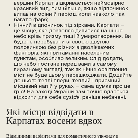
вершин Карпат відкривається неймовірно
красивий вид, тим більше, якщо відпочинок
випав на осінній період, коли навколо так
багато фарб;
Нічний відпочинок під зірками. Карпати —
це місце, яке дозволяє дивитися на нічне
небо крізь призму тиші й умиротворення. Ви
будете перебувати зі своєю другою
половинкою без різних відволікаючих
факторів, які притаманні населеним
пунктам, особливо великим. Слід додати,
що небо постане перед вами в самому
виразному вигляді, так як нічне освітлення
міст не буде цьому перешкоджати. Додайте
до цього теплі пледи, теплий і приємний
місцевий напій у руках — сама думка про це
гріє! На заході України вам точно вдасться
відкрити для себе сузір’я, раніше небачені.
Які місця відвідати в
Карпатах восени вдвох
Відмінними варіантами для романтичного уїк-енду в