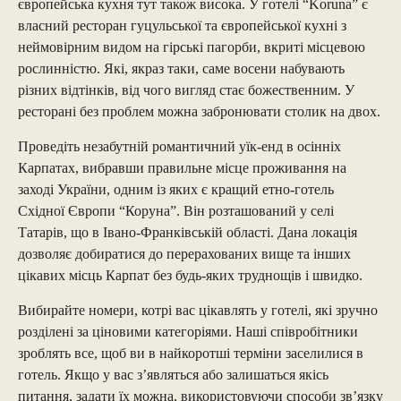
європейська кухня тут також висока. У готелі “Koruna” є
власний ресторан гуцульської та європейської кухні з
неймовірним видом на гірські пагорби, вкриті місцевою
рослинністю. Які, якраз таки, саме восени набувають
різних відтінків, від чого вигляд стає божественним. У
ресторані без проблем можна забронювати столик на двох.
Проведіть незабутній романтичний уїк-енд в осінніх
Карпатах, вибравши правильне місце проживання на
заході України, одним із яких є кращий етно-готель
Східної Європи “Коруна”. Він розташований у селі
Татарів, що в Івано-Франківській області. Дана локація
дозволяє добиратися до перерахованих вище та інших
цікавих місць Карпат без будь-яких труднощів і швидко.
Вибирайте номери, котрі вас цікавлять у готелі, які зручно
розділені за ціновими категоріями. Наші співробітники
зроблять все, щоб ви в найкоротші терміни заселилися в
готель. Якщо у вас з’являться або залишаться якісь
питання, задати їх можна, використовуючи способи зв’язку