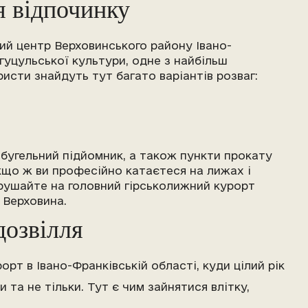
я відпочинку
ий центр Верховинського району Івано-
гуцульської культури, одне з найбільш
ристи знайдуть тут багато варіантів розваг:
 бугельний підйомник, а також пункти прокату
Якщо ж ви професійно катаєтеся на лижах і
ирушайте на головний гірськолижний курорт
 Верховина.
дозвілля
рт в Івано-Франківській області, куди цілий рік
 та не тільки. Тут є чим зайнятися влітку,