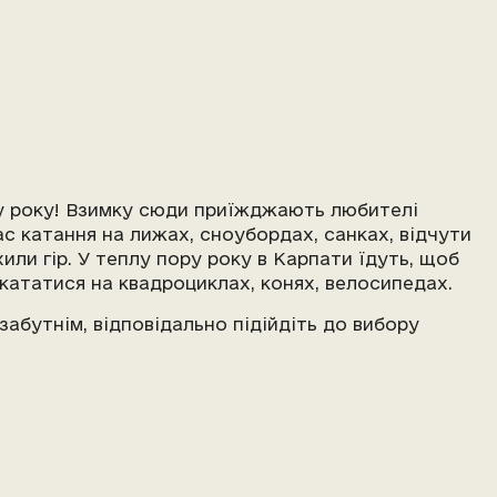
ру року! Взимку сюди приїжджають любителі
ас катання на лижах, сноубордах, санках, відчути
ли гір. У теплу пору року в Карпати їдуть, щоб
покататися на квадроциклах, конях, велосипедах.
забутнім, відповідально підійдіть до вибору