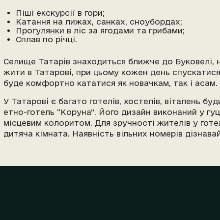
Піші екскурсії в гори;
Катання на лижах, санках, сноубордах;
Прогулянки в ліс за ягодами та грибами;
Сплав по річці.
Селище Татарів знаходиться ближче до Буковелі, н
жити в Татарові, при цьому кожен день спускатис
буде комфортно кататися як новачкам, так і асам.
У Татарові є багато готелів, хостелів, віталень бу
етно-готель “Коруна”. Його дизайн виконаний у г
місцевим колоритом. Для зручності жителів у готел
дитяча кімната. Наявність вільних номерів дізнава