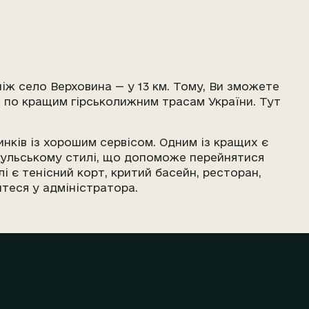
іж село Верховина — у 13 км. Тому, Ви зможете
я по кращим гірськолижним трасам України. Тут
динків із хорошим сервісом. Одним із кращих є
уцульському стилі, що допоможе перейнятися
і є тенісний корт, критий басейн, ресторан,
йтеся у адміністратора.